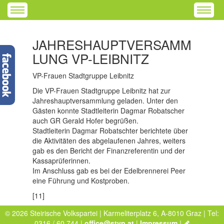
JAHRESHAUPTVERSAMM
LUNG VP-LEIBNITZ
VP-Frauen Stadtgruppe Leibnitz
Die VP-Frauen Stadtgruppe Leibnitz hat zur
Jahreshauptversammlung geladen. Unter den
Gästen konnte Stadtleiterin Dagmar Robatscher
auch GR Gerald Hofer begrüßen.
Stadtleiterin Dagmar Robatschter berichtete über
die Aktivitäten des abgelaufenen Jahres, weiters
gab es den Bericht der Finanzreferentin und der
Kassaprüferinnen.
Im Anschluss gab es bei der Edelbrennerei Peer
eine Führung und Kostproben.
[11]
© 2026 Steirische Volkspartei | Karmeliterplatz 6, A-8010 Graz | Tel:
0316 / 60 744 |
office@stvp.at
|
Impressum
|