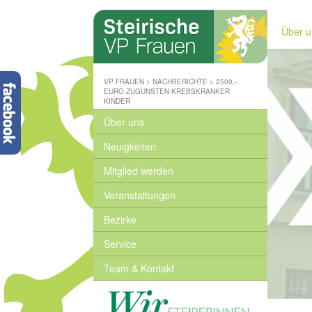
Steirische
Volkspartei
Über u
-
Wo
wir
zuhause
VP FRAUEN
>
NACHBERICHTE
>
2500,-
sind
EURO ZUGUNSTEN KREBSKRANKER
KINDER
-
www.stvp.at
Über uns
Neuigkeiten
Mitglied werden
Veranstaltungen
Bezirke
Service
Team & Kontakt