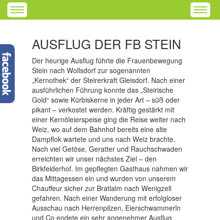
AUSFLUG DER FB STEIN
Der heurige Ausflug führte die Frauenbewegung
Stein nach Wollsdorf zur sogenannten
„Kernothek“ der Steirerkraft Gleisdorf. Nach einer
ausführlichen Führung konnte das „Steirische
Gold“ sowie Kürbiskerne in jeder Art – süß oder
pikant – verkostet werden. Kräftig gestärkt mit
einer Kernöleierspeise ging die Reise weiter nach
Weiz, wo auf dem Bahnhof bereits eine alte
Dampflok wartete und uns nach Weiz brachte.
Nach viel Getöse, Geratter und Rauchschwaden
erreichten wir unser nächstes Ziel – den
Birkfelderhof. Im gepflegten Gasthaus nahmen wir
das Mittagessen ein und wurden von unserem
Chauffeur sicher zur Bratlalm nach Wenigzell
gefahren. Nach einer Wanderung mit erfolgloser
Ausschau nach Herrenpilzen, Eierschwammerln
und Co endete ein sehr angenehmer Ausflug