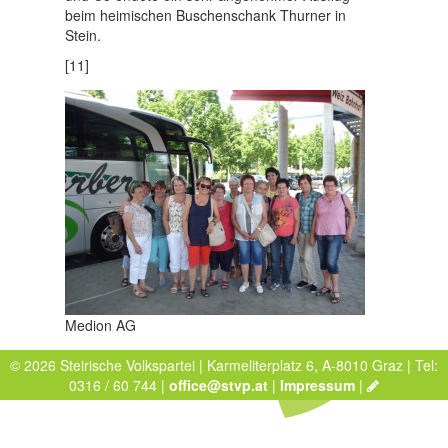
beim heimischen Buschenschank Thurner in
Stein.
[11]
Medion AG
© 2026 Steirische Volkspartei | Karmeliterplatz 6, A-8010 Graz | Tel:
0316 / 60 744 |
office@stvp.at
|
Impressum
|