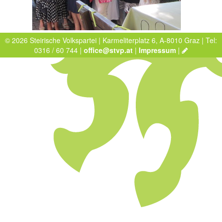
© 2026 Steirische Volkspartei | Karmeliterplatz 6, A-8010 Graz | Tel:
0316 / 60 744 |
office@stvp.at
|
Impressum
|