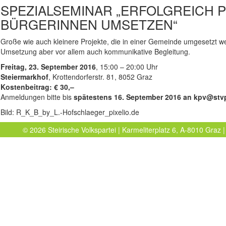
SPEZIALSEMINAR „ERFOLGREICH 
BÜRGERINNEN UMSETZEN“
Große wie auch kleinere Projekte, die in einer Gemeinde umgesetzt we
Umsetzung aber vor allem auch kommunikative Begleitung.
Freitag, 23. September 2016
, 15:00 – 20:00 Uhr
Steiermarkhof
, Krottendorferstr. 81, 8052 Graz
Kostenbeitrag: € 30,–
Anmeldungen bitte bis
spätestens 16. September 2016 an kpv@stv
Bild: R_K_B_by_L.-Hofschlaeger_pixelio.de
© 2026 Steirische Volkspartei | Karmeliterplatz 6, A-8010 Graz |