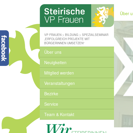
Steirische
Volkspartei
Über u
-
Wo
wir
zuhause
VP FRAUEN
>
BILDUNG
>
SPEZIALSEMINAR
sind
„ERFOLGREICH PROJEKTE MIT
BÜRGERINNEN UMSETZEN“
-
www.stvp.at
Über uns
Neuigkeiten
Mitglied werden
Veranstaltungen
Bezirke
Service
Team & Kontakt