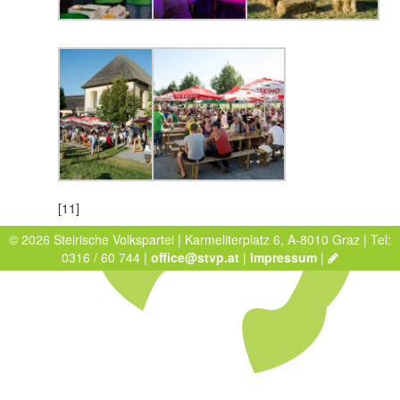
[11]
© 2026 Steirische Volkspartei | Karmeliterplatz 6, A-8010 Graz | Tel:
0316 / 60 744 |
office@stvp.at
|
Impressum
|