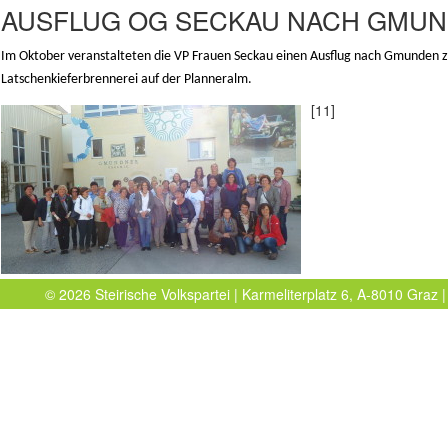
AUSFLUG OG SECKAU NACH GMU
Im Oktober veranstalteten die VP Frauen Seckau einen Ausflug nach Gmunden z
Latschenkieferbrennerei auf der Planneralm.
[11]
© 2026 Steirische Volkspartei | Karmeliterplatz 6, A-8010 Graz |