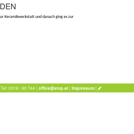
NDEN
ur Keramikwerkstatt und danach ging es zur
 Tel: 0316 / 60 744 |
office@stvp.at
|
Impressum
|