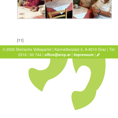
[11]
© 2026 Steirische Volkspartei | Karmeliterplatz 6, A-8010 Graz | Tel:
0316 / 60 744 |
office@stvp.at
|
Impressum
|