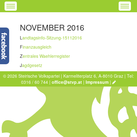
NOVEMBER 2016
L
andtagsinfo-Sitzung-15112016
F
inanzausgleich
Z
entrales Waehlerregister
J
agdgesetz
© 2026 Steirische Volkspartei | Karmeliterplatz 6, A-8010 Graz | Tel:
0316 / 60 744 |
office@stvp.at
|
Impressum
|