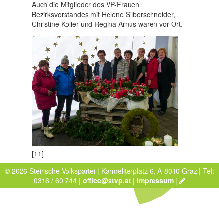
Auch die Mitglieder des VP-Frauen
Bezirksvorstandes mit Helene Silberschneider,
Christine Koller und Regina Arnus waren vor Ort.
[11]
© 2026 Steirische Volkspartei | Karmeliterplatz 6, A-8010 Graz | Tel:
0316 / 60 744 |
office@stvp.at
|
Impressum
|