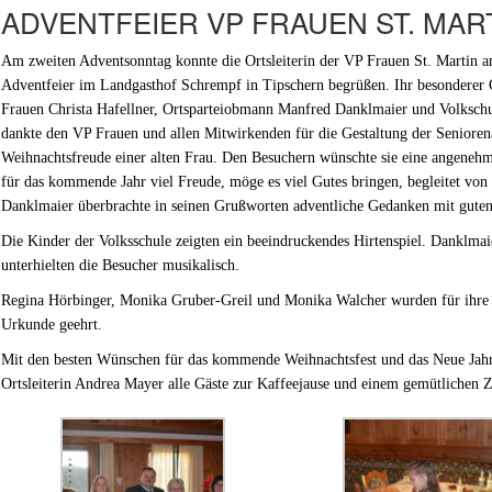
ADVENTFEIER VP FRAUEN ST. MAR
Am zweiten Adventsonntag konnte die Ortsleiterin der VP Frauen St. Martin
Adventfeier im Landgasthof Schrempf in Tipschern begrüßen. Ihr besonderer G
Frauen Christa Hafellner, Ortsparteiobmann Manfred Danklmaier und Volkschu
dankte den VP Frauen und allen Mitwirkenden für die Gestaltung der Seniorenad
Weihnachtsfreude einer alten Frau. Den Besuchern wünschte sie eine angeneh
für das kommende Jahr viel Freude, möge es viel Gutes bringen, begleitet v
Danklmaier überbrachte in seinen Grußworten adventliche Gedanken mit gut
Die Kinder der Volksschule zeigten ein beeindruckendes Hirtenspiel. Danklma
unterhielten die Besucher musikalisch.
Regina Hörbinger, Monika Gruber-Greil und Monika Walcher wurden für ihre 
Urkunde geehrt.
Mit den besten Wünschen für das kommende Weihnachtsfest und das Neue Jahr 
Ortsleiterin Andrea Mayer alle Gäste zur Kaffeejause und einem gemütlichen