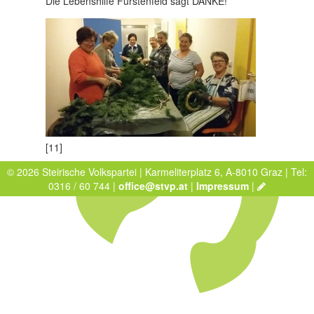
Die Lebenshilfe Fürstenfeld sagt DANKE!
[11]
© 2026 Steirische Volkspartei | Karmeliterplatz 6, A-8010 Graz | Tel:
0316 / 60 744 |
office@stvp.at
|
Impressum
|