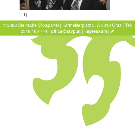
[11]
© 2026 Steirische Volkspartei | Karmeliterplatz 6, A-8010 Graz | Tel:
0316 / 60 744 |
office@stvp.at
|
Impressum
|