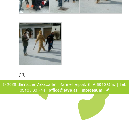
[11]
© 2026 Steirische Volkspartei | Karmeliterplatz 6, A-8010 Graz | Tel:
0316 / 60 744 |
office@stvp.at
|
Impressum
|