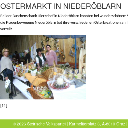
OSTERMARKT IN NIEDERÖBLARN
Bei der Buschenschank Hierznhof in Niederöblarn konnten bei wunderschönem We
die Frauenbewegung Niederöblarn bot ihre verschiedenen Osterkreationen an. 
verteilt.
[11]
© 2026 Steirische Volkspartei | Karmeliterplatz 6, A-8010 Graz |