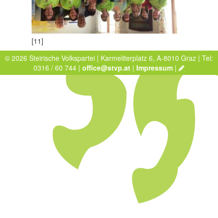
[11]
© 2026 Steirische Volkspartei | Karmeliterplatz 6, A-8010 Graz | Tel:
0316 / 60 744 |
office@stvp.at
|
Impressum
|