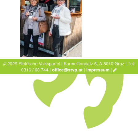
© 2026 Steirische Volkspartei | Karmeliterplatz 6, A-8010 Graz | Tel:
0316 / 60 744 |
office@stvp.at
|
Impressum
|