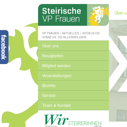
Steirische
Volkspartei
Über u
-
Wo
wir
zuhause
VP FRAUEN
>
AKTUELLES
>
KEGELN OG
sind
STANZ VS. OG ALLERHEILIGEN
-
Über uns
www.stvp.at
Neuigkeiten
Mitglied werden
Veranstaltungen
Bezirke
Service
Team & Kontakt