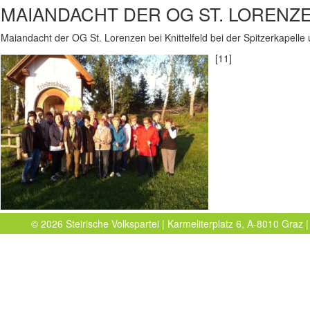
MAIANDACHT DER OG ST. LORENZE
Maiandacht der OG St. Lorenzen bei Knittelfeld bei der Spitzerkapel
[11]
© 2026 Steirische Volkspartei | Karmeliterplatz 6, A-8010 Graz |