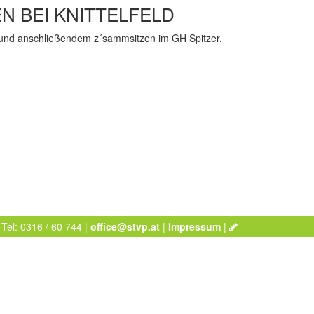
N BEI KNITTELFELD
le und anschließendem z´sammsitzen im GH Spitzer.
 Tel: 0316 / 60 744 |
office@stvp.at
|
Impressum
|