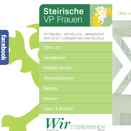
Steirische
Volkspartei
Über u
-
Wo
wir
zuhause
VP FRAUEN
>
AKTUELLES
>
MAIANDACHT
sind
DER OG ST. LORENZEN BEI KNITTELFELD
-
Über uns
www.stvp.at
Neuigkeiten
Mitglied werden
Veranstaltungen
Bezirke
Service
Team & Kontakt