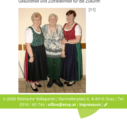
Gesundheit und Zufriedenheit für die Zukunft!
[11]
© 2026 Steirische Volkspartei | Karmeliterplatz 6, A-8010 Graz | Tel:
0316 / 60 744 |
office@stvp.at
|
Impressum
|