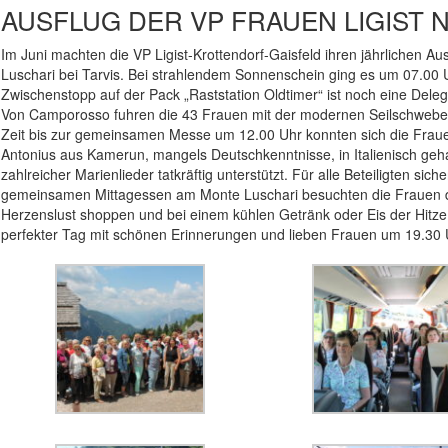
AUSFLUG DER VP FRAUEN LIGIST 
Im Juni machten die VP Ligist-Krottendorf-Gaisfeld ihren jährlichen Aus
Luschari bei Tarvis. Bei strahlendem Sonnenschein ging es um 07.00 Uh
Zwischenstopp auf der Pack „Raststation Oldtimer“ ist noch eine Deleg
Von Camporosso fuhren die 43 Frauen mit der modernen Seilschwebe
Zeit bis zur gemeinsamen Messe um 12.00 Uhr konnten sich die Frauen
Antonius aus Kamerun, mangels Deutschkenntnisse, in Italienisch ge
zahlreicher Marienlieder tatkräftig unterstützt. Für alle Beteiligten si
gemeinsamen Mittagessen am Monte Luschari besuchten die Frauen de
Herzenslust shoppen und bei einem kühlen Getränk oder Eis der Hitze
perfekter Tag mit schönen Erinnerungen und lieben Frauen um 19.30 Uh