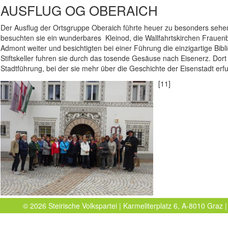
AUSFLUG OG OBERAICH
Der Ausflug der Ortsgruppe Oberaich führte heuer zu besonders sehe
besuchten sie ein wunderbares Kleinod, die Wallfahrtskirchen Frauen
Admont weiter und besichtigten bei einer Führung die einzigartige Bib
Stiftskeller fuhren sie durch das tosende Gesäuse nach Eisenerz. Dort
Stadtführung, bei der sie mehr über die Geschichte der Eisenstadt erf
[11]
© 2026 Steirische Volkspartei | Karmeliterplatz 6, A-8010 Graz |