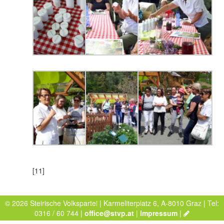
[11]
© 2026 Steirische Volkspartei | Karmeliterplatz 6, A-8010 Graz | Tel:
0316 / 60 744 |
office@stvp.at
|
Impressum
|