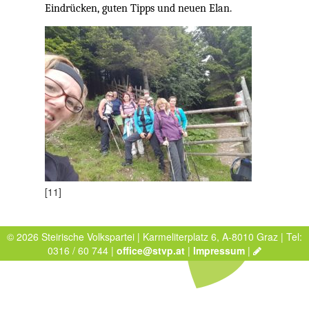
Eindrücken, guten Tipps und neuen Elan.
[11]
© 2026 Steirische Volkspartei | Karmeliterplatz 6, A-8010 Graz | Tel:
0316 / 60 744 |
office@stvp.at
|
Impressum
|