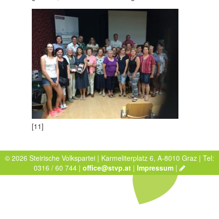
[11]
© 2026 Steirische Volkspartei | Karmeliterplatz 6, A-8010 Graz | Tel:
0316 / 60 744 |
office@stvp.at
|
Impressum
|