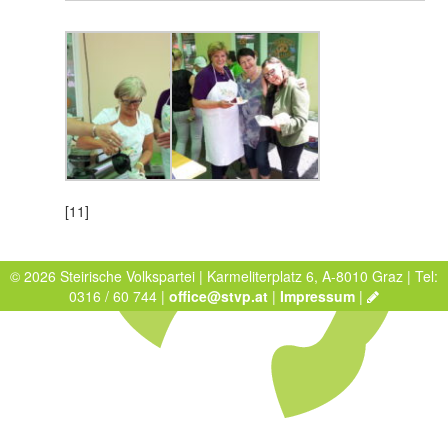
[11]
© 2026 Steirische Volkspartei | Karmeliterplatz 6, A-8010 Graz | Tel:
0316 / 60 744 |
office@stvp.at
|
Impressum
|