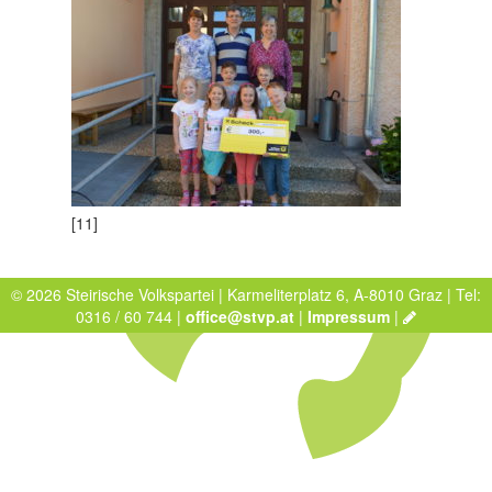
[11]
© 2026 Steirische Volkspartei | Karmeliterplatz 6, A-8010 Graz | Tel:
0316 / 60 744 |
office@stvp.at
|
Impressum
|