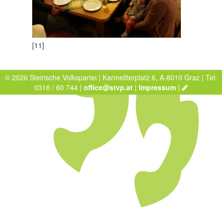
[11]
© 2026 Steirische Volkspartei | Karmeliterplatz 6, A-8010 Graz | Tel:
0316 / 60 744 |
office@stvp.at
|
Impressum
|