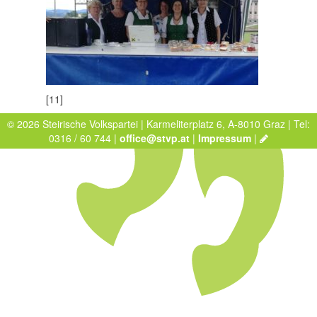
[11]
© 2026 Steirische Volkspartei | Karmeliterplatz 6, A-8010 Graz | Tel:
0316 / 60 744 |
office@stvp.at
|
Impressum
|