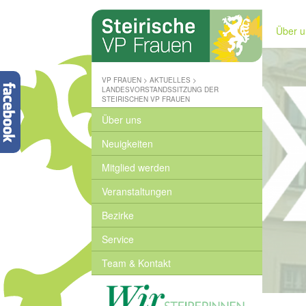
Steirische
Volkspartei
Über u
-
Wo
wir
zuhause
VP FRAUEN
>
AKTUELLES
>
sind
LANDESVORSTANDSSITZUNG DER
STEIRISCHEN VP FRAUEN
-
www.stvp.at
Über uns
Neuigkeiten
Mitglied werden
Veranstaltungen
Bezirke
Service
Team & Kontakt