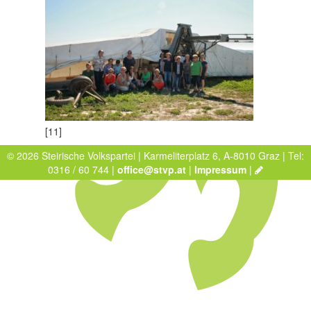
[11]
© 2026 Steirische Volkspartei | Karmeliterplatz 6, A-8010 Graz | Tel:
0316 / 60 744 |
office@stvp.at
|
Impressum
|