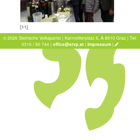
[11]
© 2026 Steirische Volkspartei | Karmeliterplatz 6, A-8010 Graz | Tel:
0316 / 60 744 |
office@stvp.at
|
Impressum
|