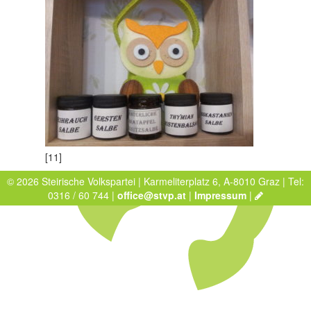
[11]
© 2026 Steirische Volkspartei | Karmeliterplatz 6, A-8010 Graz | Tel:
0316 / 60 744 |
office@stvp.at
|
Impressum
|