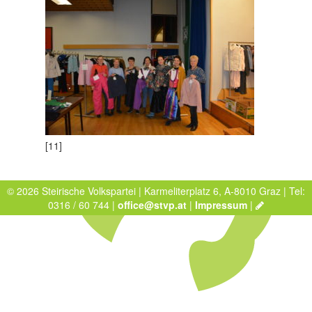
[11]
© 2026 Steirische Volkspartei | Karmeliterplatz 6, A-8010 Graz | Tel:
0316 / 60 744 |
office@stvp.at
|
Impressum
|