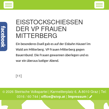
EISSTOCKSCHIESSEN D
ER VP FRAUEN M
ITTERBERG
Ein besonderes Duell gab es auf der Eisbahn Häuserl im
Wald am Mitterberg. VP Frauen Mitterberg gegen
Bauernbund. Die Frauen gewannen überlegen und es
war ein überaus lustiger Abend.
[11]
© 2026 Steirische Volkspartei | Karmeliterplatz 6, A-8010 Graz | Tel:
0316 / 60 744 |
office@stvp.at
|
Impressum
|