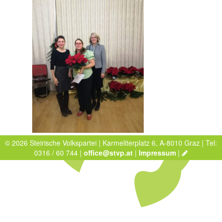
© 2026 Steirische Volkspartei | Karmeliterplatz 6, A-8010 Graz | Tel:
0316 / 60 744 |
office@stvp.at
|
Impressum
|