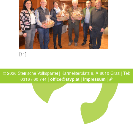
[11]
© 2026 Steirische Volkspartei | Karmeliterplatz 6, A-8010 Graz | Tel:
0316 / 60 744 |
office@stvp.at
|
Impressum
|