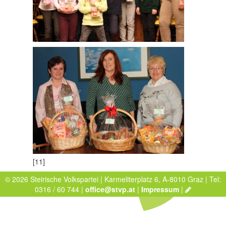
[11]
© 2026 Steirische Volkspartei | Karmeliterplatz 6, A-8010 Graz | Tel:
0316 / 60 744 |
office@stvp.at
|
Impressum
|