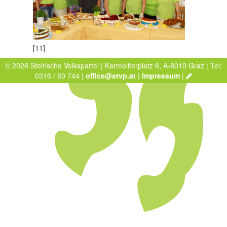
[11]
© 2026 Steirische Volkspartei | Karmeliterplatz 6, A-8010 Graz | Tel:
0316 / 60 744 |
office@stvp.at
|
Impressum
|