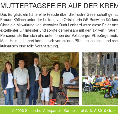
MUTTERTAGSFEIER AUF DER KRE
Das Burgfräulein hätte eine Freude über die illustre Gesellschaft geha
Frauen Köflach unter der Leitung von Ortsleiterin GR Roswitha Kückme
Ohne die Mitwirkung von Verwalter Rudi Lenhard wäre diese Feier nic
exzellenter Grillmeister und sorgte gemeinsam mit den aktiven Frauen f
Personen stellten sich ein, unter ihnen der Voitsberger Vizebürgermei
Mag. Helmut Linhart konnte sich von seinen Pflichten loseisen und sc
kulinarisch eine tolle Veranstaltung.
© 2026 Steirische Volkspartei | Karmeliterplatz 6, A-8010 Graz |