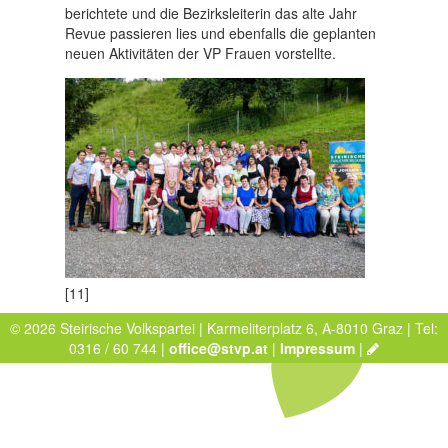
berichtete und die Bezirksleiterin das alte Jahr
Revue passieren lies und ebenfalls die geplanten
neuen Aktivitäten der VP Frauen vorstellte.
[11]
© 2026 Steirische Volkspartei | Karmeliterplatz 6, A-8010 Graz | Tel:
0316 / 60 744 |
office@stvp.at
|
Impressum
|