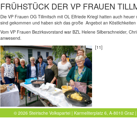
FRÜHSTÜCK DER VP FRAUEN TILL
Die VP Frauen OG Tillmitsch mit OL Elfriede Kriegl hatten auch heuer
sind gekommen und haben sich das große Angebot an Köstlichkeiten
Vom VP Frauen Bezirksvorstand war BZL Helene Silberschneider, Chris
anwesend.
[11]
© 2026 Steirische Volkspartei | Karmeliterplatz 6, A-8010 Graz |