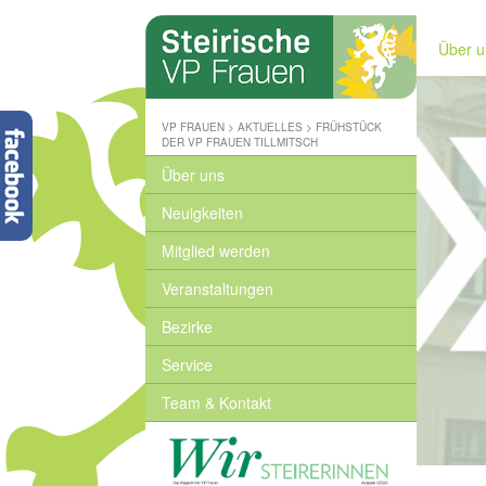
Steirische
Volkspartei
Über u
-
Wo
wir
zuhause
VP FRAUEN
>
AKTUELLES
>
FRÜHSTÜCK
sind
DER VP FRAUEN TILLMITSCH
-
Über uns
www.stvp.at
Neuigkeiten
Mitglied werden
Veranstaltungen
Bezirke
Service
Team & Kontakt