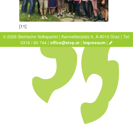
[11]
© 2026 Steirische Volkspartei | Karmeliterplatz 6, A-8010 Graz | Tel:
0316 / 60 744 |
office@stvp.at
|
Impressum
|