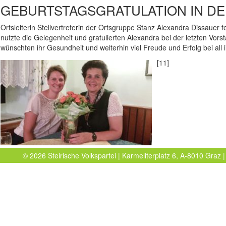
GEBURTSTAGSGRATULATION IN DE
Ortsleiterin Stellvertreterin der Ortsgruppe Stanz Alexandra Dissauer 
nutzte die Gelegenheit und gratulierten Alexandra bei der letzten Vo
wünschten ihr Gesundheit und weiterhin viel Freude und Erfolg bei all i
[11]
© 2026 Steirische Volkspartei | Karmeliterplatz 6, A-8010 Graz |