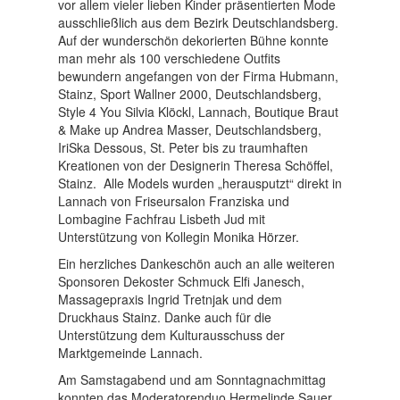
vor allem vieler lieben Kinder präsentierten Mode
ausschließlich aus dem Bezirk Deutschlandsberg.
Auf der wunderschön dekorierten Bühne konnte
man mehr als 100 verschiedene Outfits
bewundern angefangen von der Firma Hubmann,
Stainz, Sport Wallner 2000, Deutschlandsberg,
Style 4 You Silvia Klöckl, Lannach, Boutique Braut
& Make up Andrea Masser, Deutschlandsberg,
IriSka Dessous, St. Peter bis zu traumhaften
Kreationen von der Designerin Theresa Schöffel,
Stainz. Alle Models wurden „herausputzt“ direkt in
Lannach von Friseursalon Franziska und
Lombagine Fachfrau Lisbeth Jud mit
Unterstützung von Kollegin Monika Hörzer.
Ein herzliches Dankeschön auch an alle weiteren
Sponsoren Dekoster Schmuck Elfi Janesch,
Massagepraxis Ingrid Tretnjak und dem
Druckhaus Stainz. Danke auch für die
Unterstützung dem Kulturausschuss der
Marktgemeinde Lannach.
Am Samstagabend und am Sonntagnachmittag
konnten das Moderatorenduo Hermelinde Sauer