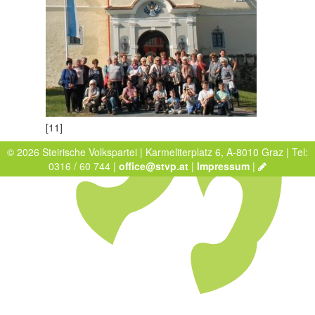
[11]
© 2026 Steirische Volkspartei | Karmeliterplatz 6, A-8010 Graz | Tel:
0316 / 60 744 |
office@stvp.at
|
Impressum
|