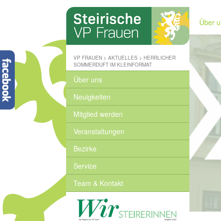
Steirische
Volkspartei
Über u
-
Wo
wir
zuhause
VP FRAUEN
>
AKTUELLES
>
HERRLICHER
sind
SOMMERDUFT IM KLEINFORMAT
-
Über uns
www.stvp.at
Neuigkeiten
Mitglied werden
Veranstaltungen
Bezirke
Service
Team & Kontakt