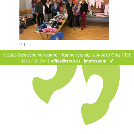
[11]
© 2026 Steirische Volkspartei | Karmeliterplatz 6, A-8010 Graz | Tel:
0316 / 60 744 |
office@stvp.at
|
Impressum
|