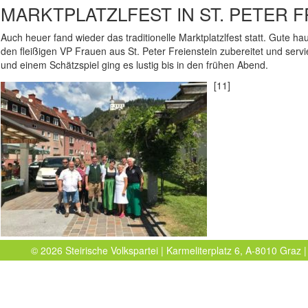
MARKTPLATZLFEST IN ST. PETER F
Auch heuer fand wieder das traditionelle Marktplatzlfest statt. Gute
den fleißigen VP Frauen aus St. Peter Freienstein zubereitet und ser
und einem Schätzspiel ging es lustig bis in den frühen Abend.
[11]
© 2026 Steirische Volkspartei | Karmeliterplatz 6, A-8010 Graz |