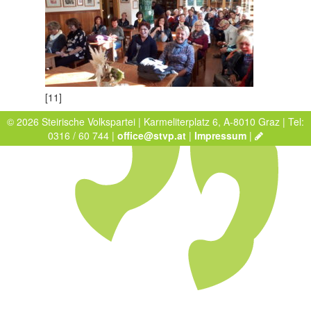
[11]
© 2026 Steirische Volkspartei | Karmeliterplatz 6, A-8010 Graz | Tel:
0316 / 60 744 |
office@stvp.at
|
Impressum
|